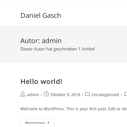
Zum
Inhalt
Daniel Gasch
springen
Autor:
admin
Dieser Autor hat geschrieben 1 Artikel
Hello world!
Beitrags-
Beitrag
Beitrags-
B
admin
Oktober 9, 2018
Uncategorized
Autor:
veröffentlicht:
Kategorie:
K
Welcome to WordPress. This is your first post. Edit or dele
Hello
Weiterlesen
World!